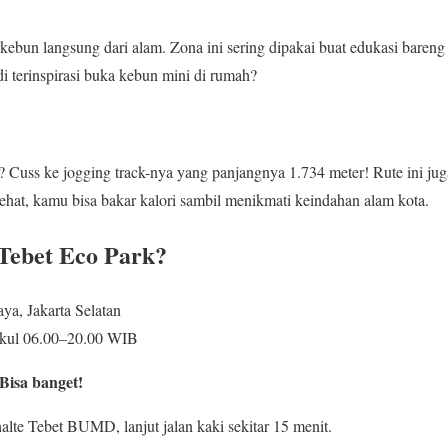
erkebun langsung dari alam. Zona ini sering dipakai buat edukasi baren
i terinspirasi buka kebun mini di rumah?
? Cuss ke jogging track-nya yang panjangnya 1.734 meter! Rute ini ju
hat, kamu bisa bakar kalori sambil menikmati keindahan alam kota.
Tebet Eco Park?
aya, Jakarta Selatan
pukul 06.00–20.00 WIB
Bisa banget!
halte Tebet BUMD, lanjut jalan kaki sekitar 15 menit.