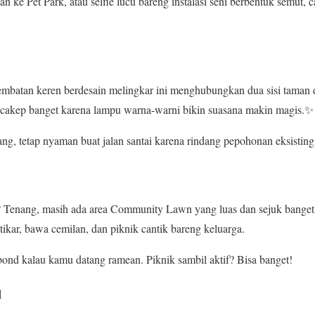
n ke Pet Park, atau selfie lucu bareng instalasi seni berbentuk semut, 
embatan keren berdesain melingkar ini menghubungkan dua sisi taman da
i cakep banget karena lampu warna-warni bikin suasana makin magis.✨
ang, tetap nyaman buat jalan santai karena rindang pepohonan eksisting 
 Tenang, masih ada area Community Lawn yang luas dan sejuk banget.
tikar, bawa cemilan, dan piknik cantik bareng keluarga.
bond kalau kamu datang ramean. Piknik sambil aktif? Bisa banget!
d