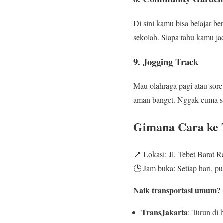
Di sini kamu bisa belajar b
sekolah. Siapa tahu kamu jad
9.
Jogging Track
Mau olahraga pagi atau sore
aman banget. Nggak cuma se
Gimana Cara ke 
📍 Lokasi: Jl. Tebet Barat R
🕒 Jam buka: Setiap hari, 
Naik transportasi umum? 
TransJakarta
: Turun di 