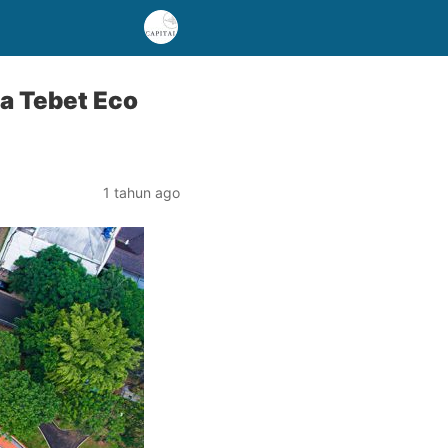
ya Tebet Eco
1 tahun ago