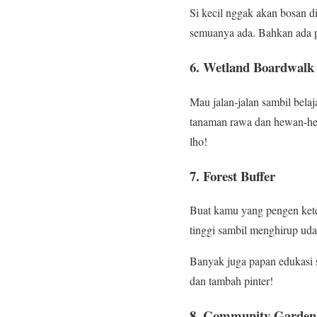
Si kecil nggak akan bosan d
semuanya ada. Bahkan ada pla
6.
Wetland Boardwalk
Mau jalan-jalan sambil bela
tanaman rawa dan hewan-hewa
lho!
7.
Forest Buffer
Buat kamu yang pengen kete
tinggi sambil menghirup udar
Banyak juga papan edukasi s
dan tambah pinter!
8.
Community Garden