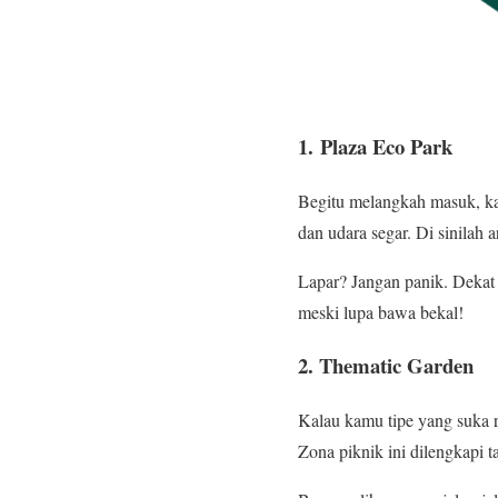
1.
Plaza Eco Park
Begitu melangkah masuk, k
dan udara segar. Di sinilah 
Lapar? Jangan panik. Dekat
meski lupa bawa bekal!
2.
Thematic Garden
Kalau kamu tipe yang suka r
Zona piknik ini dilengkapi