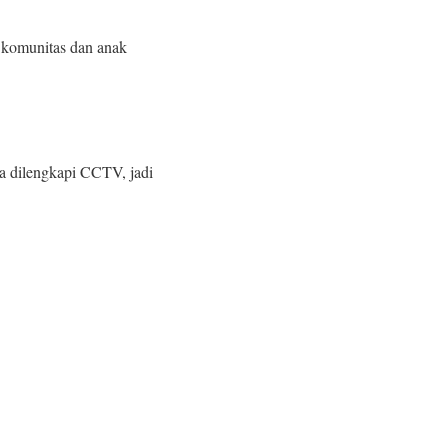
g komunitas dan anak
ga dilengkapi CCTV, jadi