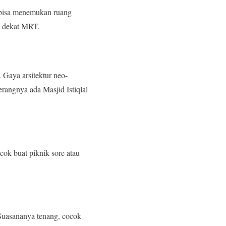
u bisa menemukan ruang
s, dekat MRT.
 Gaya arsitektur neo-
rangnya ada Masjid Istiqlal
cok buat piknik sore atau
 Suasananya tenang, cocok