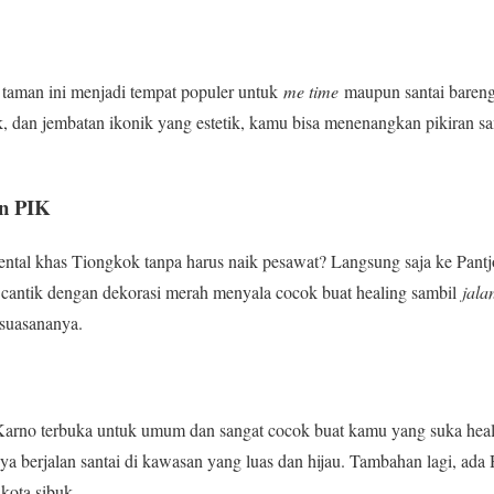
, taman ini menjadi tempat populer untuk
me time
maupun santai bareng
, dan jembatan ikonik yang estetik, kamu bisa menenangkan pikiran s
wn PIK
iental khas Tiongkok tanpa harus naik pesawat? Langsung saja ke Pan
 cantik dengan dekorasi merah menyala cocok buat healing sambil
jala
 suasananya.
arno terbuka untuk umum dan sangat cocok buat kamu yang suka heali
nya berjalan santai di kawasan yang luas dan hijau. Tambahan lagi, a
 kota sibuk.